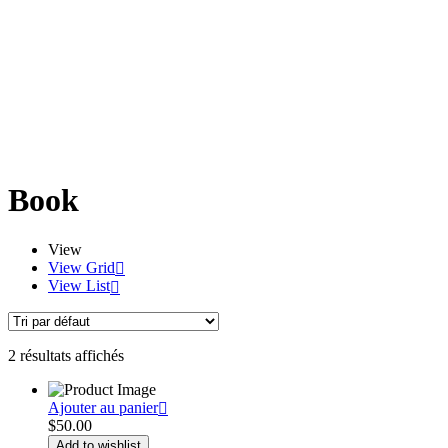
Book
View
View Grid
View List
2 résultats affichés
Ajouter au panier
$
50.00
Add to wishlist