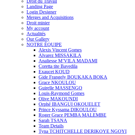
Droit du Travail
Landing Page
Login Designer
Merges and Acquisitions
Droit minier
My account
Actualités
Our Gallery
NOTRE ÉQUIPE
Alexis Vincent Gomes
Alvarez MISSAKILA
Analiesse M’VILA MADAMI
Coretta tite Bavedila
Exaucet KOUD
Gide Frangely BOUKAKA BOKA
Grace NKOULOU
Guirelle MASSENGO
Louis-Raymond Gomes
Olive MAKOUNDI
Orphé IBANGUI OKOUELET
Prince Kyssama DIKOULOU
Roger Grace PEMBA MALEMBE
Sarah TSANA
Team Details
Tyna TCHITCHELLE DERIKOYE NGOYI